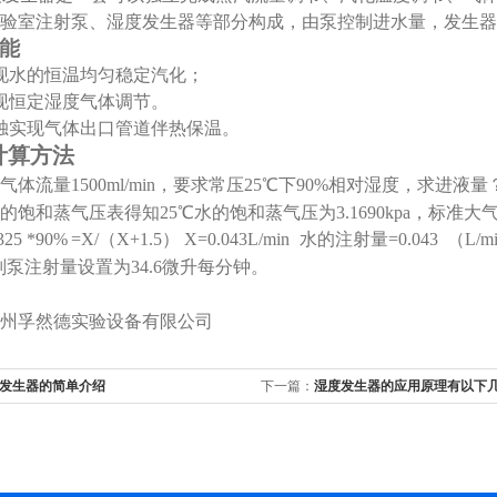
验室注射泵、湿度发生器等部分构成，由泵控制进水量，发生器
能
现水的恒温均匀稳定汽化；
现恒定湿度气体调节。
独实现气体出口管道伴热保温。
计算方法
体流量1500ml
/
min，要求常压2
5
℃下90%相对湿度，求进液量
的饱和蒸气压表得知
25
℃水的饱和蒸气压为3.1690kpa，标准大气
325 *90
%
=
X/
（
X+1.5
） X=
0.043L/
min
水的注射量=
0.043
（
L/
m
则泵注射量设置为34.6微升每分钟。
州孚然德实验设备有限公司
发生器的简单介绍
下一篇：
湿度发生器的应用原理有以下