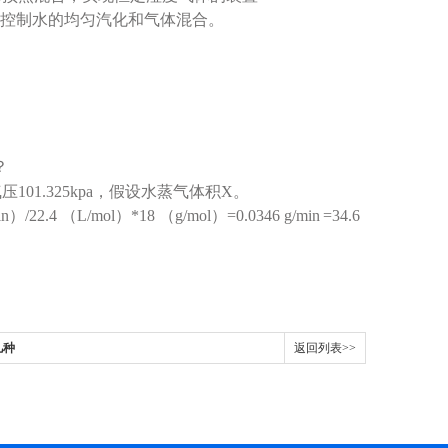
控制水的均匀汽化和气体混合。
？
压101.325kpa，假设水蒸气体积X。
in）
/22.4
（
L/
mol）
*18
（g
/
mol）=
0.0346
g
/
min
=
34.6
几种
返回列表>>