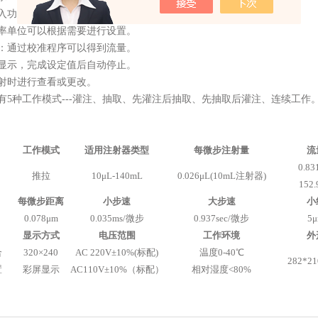
入功能：可以从列表中选择注射器或直接输入注射器内径。
率单位可以根据需要进行设置。
：通过校准程序可以得到流量。
显示，完成设定值后自动停止。
射时进行查看或更改。
有
5
种工作模式
---
灌注、抽取、先灌注后抽取、先抽取后灌注、连续工作
工作模式
适用注射器类型
每微步注射量
流
0.83
推拉
10
μ
L-140mL
0.026
μ
L(10mL
注射器
)
152.
每微步距离
小步速
大步速
小
0.
078
μ
m
0.035ms/
微步
0.937sec/
微步
5
μ
显示方式
电压范围
工作环境
外
合
320
×
240
AC 220V
±
10%(
标配
)
温度
0
-40
℃
282*21
置
彩屏显示
AC110V
±
10%
（标配）
相对湿度
<80%