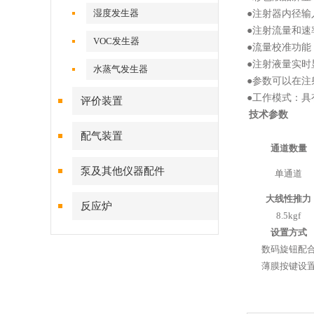
湿度发生器
●
注射器内径输
●
注射流量和速
VOC发生器
●
流量校准功能
●
注射液量实时
水蒸气发生器
●
参数可以在注
●
工作模式：具
评价装置
技术参数
配气装置
通道数量
泵及其他仪器配件
单通道
大线性推力
反应炉
8.5kgf
设置方式
数码旋钮配
薄膜按键设