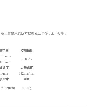
。各工作模式的技术数据独立保存，互不影响。
量范围
控制精度
1nL/min-
≤±
0.5%
9mL/min
线速度
大线速度
m/min
132mm/min
形尺寸
重量
0*132(mm)
4.84kg