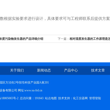
数
根据实验要求进行设计，具体要求可与工程师联系后提供方案
低浓度污染物发生器的产品详细介绍
下一篇：
相对湿度发生器的工作原理是
关于我们
新闻动态
产品中心
技术文章
园区方泾街2号恒珄科技产业园A座201
限公司 网址:www.su-frd.cn
8005065号-2
总访问量：191843
站点地图
技术支持：
化工仪器网
管理登陆