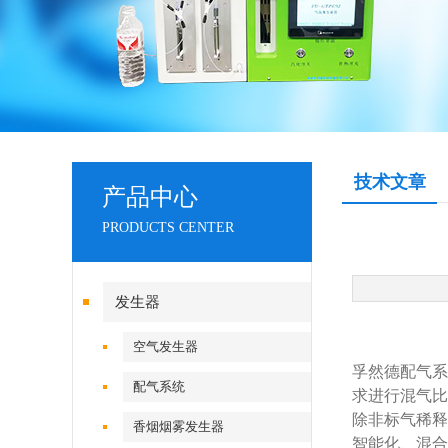
技术文章
产品中心
PRODUCTS CENTER
发生器
空气发生器
孚然德配气系
配气系统
求进行混气比
除
非
标气稀释
香烟烟雾发生器
智能化、混合