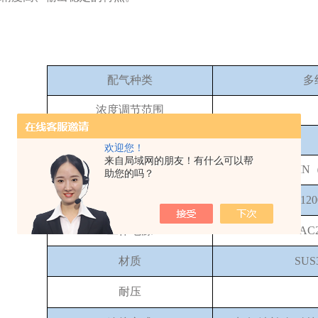
配气种类
多
浓度调节范围
混合精度
欢迎您！
来自局域网的朋友！有什么可以帮
流量规格
0-800L/
助您的吗？
反应器温度
室温-1
工作电源
AC
材质
SUS
耐压