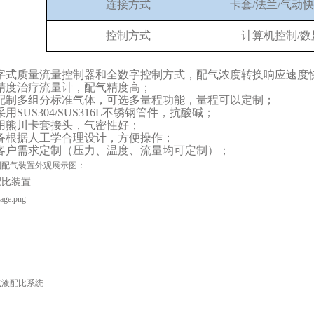
连接方式
卡套/法兰/气动
控制方式
计算机控制/数
字式质量流量控制器和全数字控制方式，配气浓度转换响应速度
精度治疗流量计，配气精度高；
配制多组分标准气体，可选多量程功能，量程可以定制；
采用
SUS304/SUS316L不锈钢管件，抗酸碱；
用熊川卡套接头，气密性好；
备根据人工学合理设计，方便操作；
客户需求定制（压力、温度、流量均可定制）；
系列配气装置外观展示图：
配比装置
气液配比系统