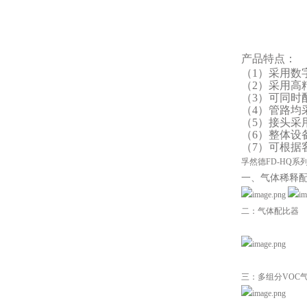
产品特点：
（
1
）
采用数
（
2
）
采用高
（
3
）
可同时
（
4
）
管路均
（
5
）
接头采
（
6
）
整体设
（
7
）
可根据
孚然德FD-HQ
一、气体稀释
二：气体配比器
三：
多组分
VOC