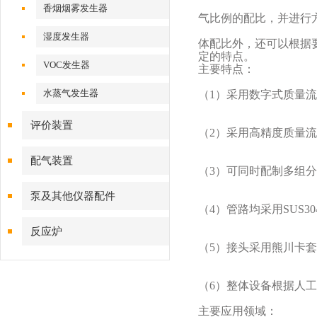
香烟烟雾发生器
气比例的配比，并进行
湿度发生器
体配比外，还可以根据
定的特点。
VOC发生器
主要特点：
水蒸气发生器
（1）采用数字式质量
评价装置
（
2
）采用高精度质量流
配气装置
（
3
）可同时配制多组分
泵及其他仪器配件
（
4
）管路均采用
SUS30
反应炉
（
5
）接头采用熊川卡套
（
6
）整体设备根据人工
主要应用领域：