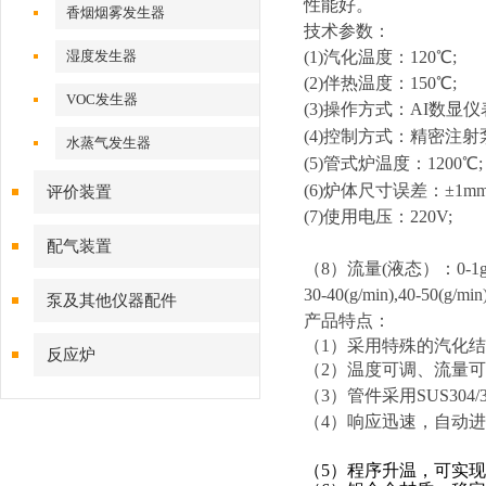
性能好。
香烟烟雾发生器
技术参数：
湿度发生器
(1)汽化温度：120℃;
(2)伴热温度：150℃;
VOC发生器
(3)操作方式：AI数显仪
(4)控制方式：精密注
水蒸气发生器
(5)管式炉温度：1200℃;
(6)炉体尺寸误差：±1mm
评价装置
(7)使用电压：220V;
配气装置
（8）流量(液态）：0-1g/m
30-40(g/min),40-50(g
泵及其他仪器配件
产品特点：
（1）采用特殊的汽化
反应炉
（2）温度可调、流量
（3）管件采用SUS304/3
（4）响应迅速，自动
（5）程序升温，可实