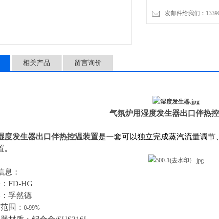
发邮件给我们：1339089
相关产品
留言询价
气氛炉用湿度发生器出口伴热
湿度发生器出口伴热控温装置
是一套可以独立完成蒸汽流量调节
置。
信息：
：FD-HG
牌：孚然德
度范围：
0-99%