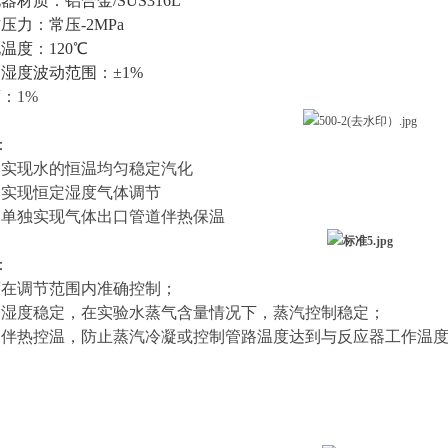
化器材质
：
铝合金/SUS316L
作压力
：
常压-2MPa
化温度
：
120℃
口湿度波动范围
：
±1%
度
：1%
：
够实现水的恒温均匀稳定汽化
够实现恒定湿度气体调节
够单独实现气体出口管道伴热保温
：
度在调节范围内准确控制；
口湿度稳定，在实验水蒸气含量情况下，蒸汽控制稳定；
口伴热控温，防止蒸汽冷凝或控制管路温度达到与反应器工作温