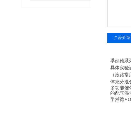
产品介绍
孚然德系
具体实验
（液路常
体充分混
多功能催
的配气混
孚然德V