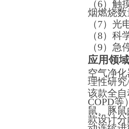
（
6）触
烟燃烧数
（
7）光
（
8）科
（
9）急
应用领
空气净化
理性研究
该款全自
COPD
鼠、豚鼠
款设计分
动连续进