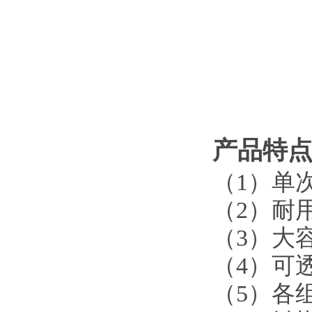
产品特
（
1）单次
（
2）耐
（
3）大
（
4）可
（
5
）各