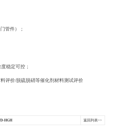
阀门管件）；
浓度稳定可控；
样材料评价/脱硫脱硝等催化剂材料测试评价
-HGH
返回列表>>