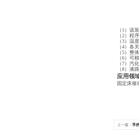
（
1）该
（
2）程
（
3）温
（
4）各
（
5）整
（
6）可
（
7）汽
（
8）液
应用领
固定床催
上一篇：
孚