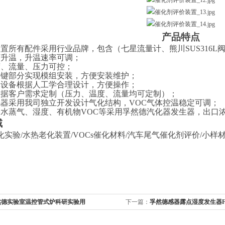
产品特点
装置所有配件采用行业品牌，包含（七星流量计、熊川SUS316L
序升温，升温速率可调；
度、流量、压力可控；
关键部分实现模组安装，方便安装维护；
体设备根据人工学合理设计，方便操作；
根据客户需求定制（压力、温度、流量均可定制）；
化器采用我司独立开发设计气化结构，VOC气体控温稳定可调；
路水蒸气、湿度、有机物VOC等采用孚然德汽化器发生器，出口
域
化实验
/水热老化装置/VOCs催化材料/汽车尾气催化剂评价/小
然德实验室温控管式炉科研实验用
下一篇：
孚然德感器露点湿度发生器FD