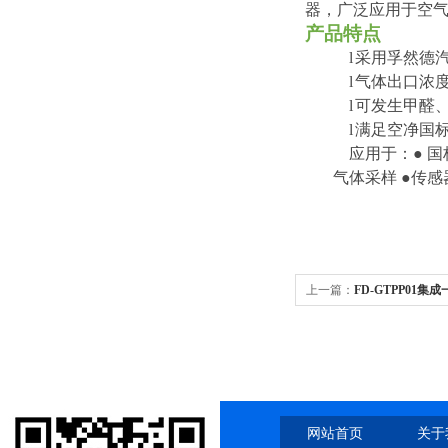
器，广泛应用于空气
产品特点
l
采用孚然德
l
气体出口浓
l
可发生甲醛
l
满足空净国
应用于：
●
国
气体采样 ●传感
上一篇：
FD-GTPP01
室测试
网站首页
关于