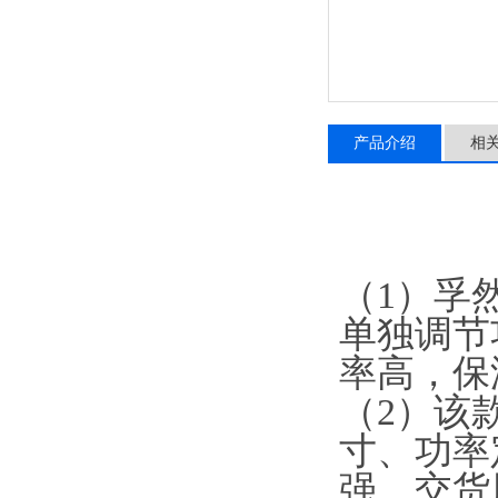
产品介绍
相
（
1）孚
单独调节
率高，保
（
2）该
寸、功率
强，交货