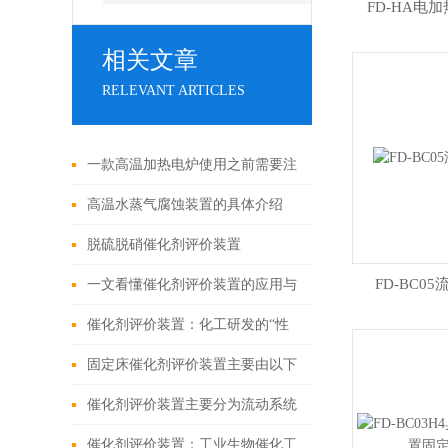
FD-HA电
相关文章
RELEVANT ARTICLES
一款高温加热电炉使用之前需要注
意哪些
高温水蒸气腐蚀装置的具体介绍
脱硫脱硝催化剂评价装置
FD-BC0
一文看懂催化剂评价装置的应用与
使用维护
催化剂评价装置：化工研发的“性
能试金石”
固定床催化剂评价装置主要由以下
几个部分组成
催化剂评价装置主要分为流动系统
和固定系统两类
催化剂评价装置：工业生物催化工