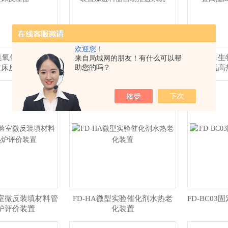
欢迎您！
H4臭氧催化剂评价装
HB-BCwg全自动催化剂评价装
FD-BC0
来自局域网的朋友！有什么可以帮
助您的吗？
定床反应器
置加进料器自动推进系统
高温高
实验室微反装填材料管
FD-HA微型实验催化剂水热老
FD-BC0
炉评价装置
化装置