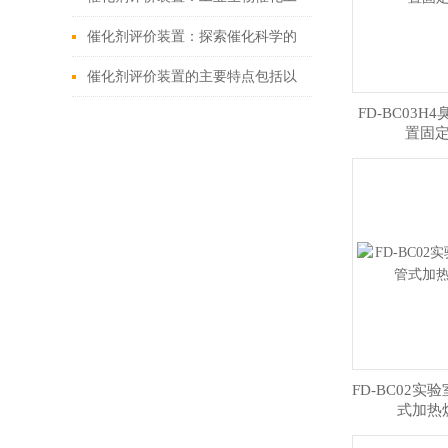
程的关键设备
催化剂评价装置：探索催化科学的
神秘之门
催化剂评价装置的主要特点包括以
FD-BC03
下几个方面
置固
FD-BC02
式加热